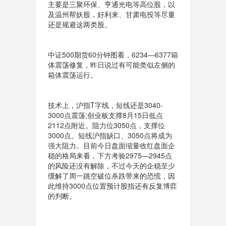
主要是三聚环保、亨通光电等高位股，以
及温州帮妖股，好利来、甘肃电投等尽量
还是规避这两类股。
中证500期货60分钟图看，6234—6377箱
体震荡修复，昨日说过有可能类似左侧的
箱体震荡运行。
技术上，沪指T字线，短线还是3040-
3000点震荡;创业板支撑8月15日低点
2112点附近。阻力位3050点，支撑位
3000点。短线沪指缺口、3050点将成为
强大阻力。
目前今日盘面缩量收红盘面企
稳的格局来看，下方考验2975—2945点
的风险还没有解除，不过今天的企稳至少
缓解了周一跳空破位杀跌带来的恐慌，因
此维持3000点位置预计股指还有反复博弈
的判断。