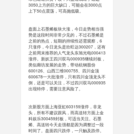
3050上方的巨大缺口，可能会在3000点
上下50点震荡，可高抛低吸。
盘面上石墨烯板块大涨，今日走势相当强
势是这段时间非常少见的，不过石墨烯是
之前的热点，短期的持续性还需观察，6
只涨停，今日龙头是欣旺达300207，还有
之前周末推荐的人气龙头东旭光电000413
涨停。新妖王四川双马000935继续封板，
类似廊坊发展的走势，带动杭钢股份
600126、山西三维000755、四川金顶
600678一大批涨停，只有四川金顶龙头不
倒，还是可以关注，
不过四川双马000935
出现特停，需要注意风险了。
次新股方面上海亚虹603159涨停，非龙
头，所有不建议跟风，而高送转方面上金
科娱乐300459封板，可适当关注。石墨
烯、高送转今天走强都是因为调整过一段
时间了。盘面四只跌停，一只触及跌停。