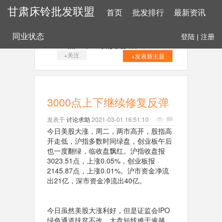
甘肃床铃批发联盟
首页
批发排行
最新资讯
同业状态
登陆
|
注册
3000点上下继续修复反弹
+关注
+发表新主题
3000点上下继续修复反弹
发表于
讨论求助
2021-03-01 16:51:10
今日美股大涨，周二，两市高开，股指高
开走低，沪指多数时间绿盘，创业板午后
也一度翻绿，临收盘飘红。沪指收盘报
3023.51点，上涨0.05%，创业板报
2145.87点，上涨0.01%。沪市资金净流
出21亿，深市资金净流出40亿。
今日虽然美股大涨利好，但是证监会IPO
绿色通道扶贫不改，
大盘短线难于逾越