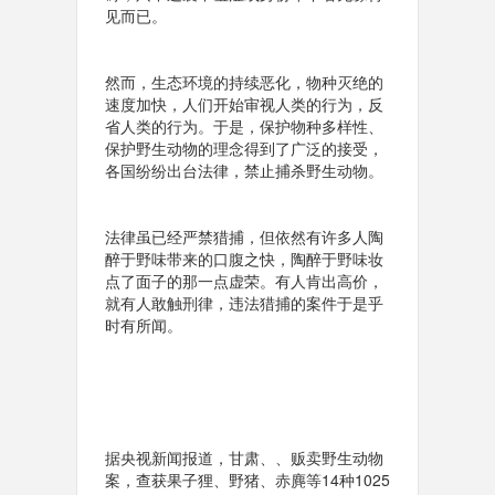
见而已。
然而，生态环境的持续恶化，物种灭绝的
速度加快，人们开始审视人类的行为，反
省人类的行为。于是，保护物种多样性、
保护野生动物的理念得到了广泛的接受，
各国纷纷出台法律，禁止捕杀野生动物。
法律虽已经严禁猎捕，但依然有许多人陶
醉于野味带来的口腹之快，陶醉于野味妆
点了面子的那一点虚荣。有人肯出高价，
就有人敢触刑律，违法猎捕的案件于是乎
时有所闻。
据央视新闻报道，甘肃、、贩卖野生动物
案，查获果子狸、野猪、赤麂等14种1025