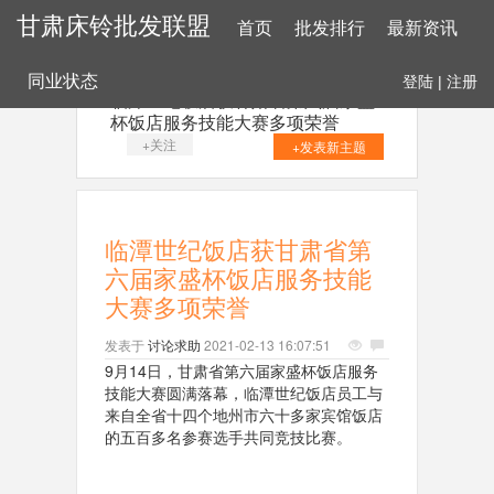
甘肃床铃批发联盟
首页
批发排行
最新资讯
同业状态
登陆
|
注册
临潭世纪饭店获甘肃省第六届家盛
杯饭店服务技能大赛多项荣誉
+关注
+发表新主题
临潭世纪饭店获甘肃省第
六届家盛杯饭店服务技能
大赛多项荣誉
发表于
讨论求助
2021-02-13 16:07:51
9月14日，甘肃省第六届家盛杯饭店服务
技能大赛圆满落幕，临潭世纪饭店员工与
来自全省十四个地州市六十多家宾馆饭店
的五百多名参赛选手共同竞技比赛。