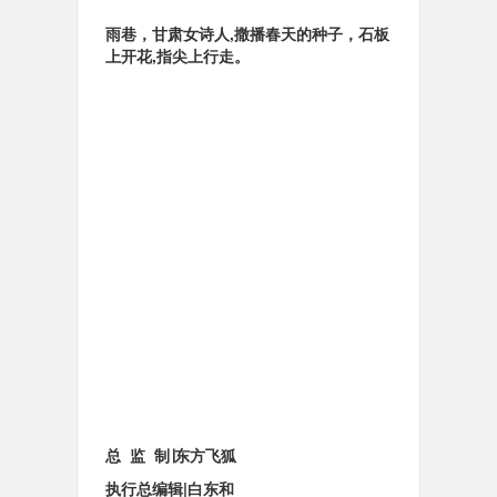
雨巷，甘肃女诗人,撒播春天的种子，石板
上开花,指尖上行走。
总 监 制∣
东方飞狐
执行总编辑|
白东和