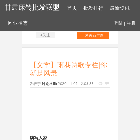
甘肃床铃批发联盟
首页
批发排行
最新资讯
同业状态
登陆
|
注册
【文学】雨巷诗歌专栏|你就是风景
+关注
+发表新主题
【文学】雨巷诗歌专栏|你
就是风景
发表于
讨论求助
2020-11-05 12:08:33
读写人家