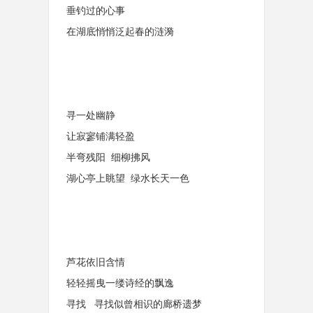
垂钓过的心事
在湖底悄悄泛起春的涟漪
寻一处幽静
让寂寥铺满轻盈
半弯残阳 细柳拂风
湖心亭上眺望 绿水长天一色
芦花依旧含情
轻轻摇曳一缕诗经的飘逸
寻找 寻找似曾相识的廊桥遗梦