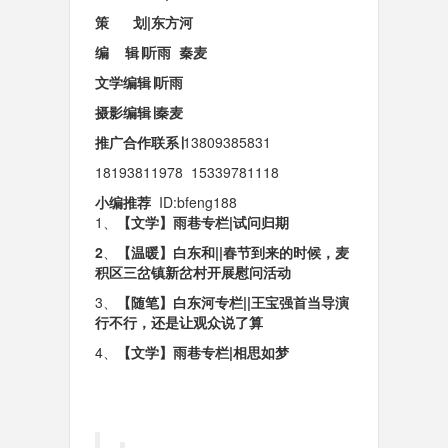
策 划|
东方河
编 辑∣
听雨
秦麦
文学编辑∣
听雨
摄影编辑∣
秦麦
推广合作联系
∣
1380938583
1
18193811978 15339781118
小编推荐
ID:bfeng188
1、
【文学】雨巷专栏|试问归期
2
、
【温暖】白东和||春节到来的时候，麦
积区三岔镇新岔村开展慰问活动
3、
【随笔】白东河专栏||王宝强首当导演
行不行，还是让观众说了算
4、
【文学】雨巷专栏|相思如梦