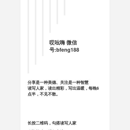
哎吆嗨
微信
号:bfeng188
分
享
是
一
种
美德
、
关
注
是
一
种
智
慧
读写人家
，读出
精彩
，写出
温暖
，每晚
6
点半
，不
见
不散。
长按二维码，勾搭
读写人家