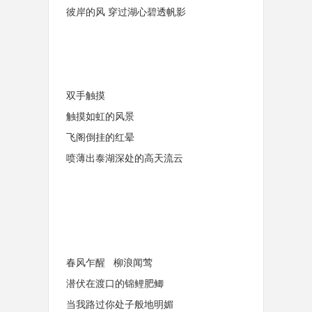
彼岸的风 穿过湖心碧透帆影
双手触摸
触摸如虹的风景
飞阁倒挂的红晕
喷薄出泰湖深处的高天流云
春风乍醒 柳浪闻莺
潜伏在渡口的锦鲤肥鲫
当我路过你处子般地明媚