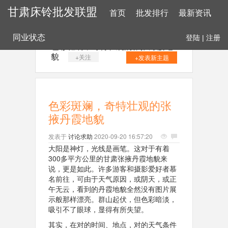
甘肃床铃批发联盟
首页
批发排行
最新资讯
同业状态
登陆
|
注册
色彩斑斓，奇特壮观的张掖丹霞地
貌
+关注
+发表新主题
色彩斑斓，奇特壮观的张
掖丹霞地貌
发表于
讨论求助
2020-09-20 16:57:20
大阳是神灯，光线是画笔。这对于有着
300多平方公里的甘肃张掖丹霞地貌来
说，更是如此。许多游客和摄影爱好者慕
名前往，可由于天气原因，或阴天，或正
午无云，看到的丹霞地貌全然没有图片展
示般那样漂亮。群山起伏，但色彩暗淡，
吸引不了眼球，显得有所失望。
其实，在对的时间、地点，对的天气条件