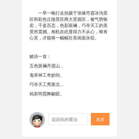
一早一晚行走拍摄于张掖丹霞
冰沟景
区和彩色丘陵景区两大景观区，被气势恢
宏，千姿百态，色彩斑斓，巧夺天工的美
景所震撼。相机在此显得力不从心，唯有
心灵，才能将一幅幅壮美画面永驻。
赋诗一首：
五色斑斓丹霞山，
鬼斧神工奇妙间。
巧夺天工秀塞北，
灿若明霞舞翩跹。
发表