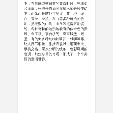
下，在晨曦或落日前的黄昏时段，光线柔
和厚重，张掖丹霞如同在魔术师奇妙变幻
下，山体山丘随处可见红、黄、橙、绿、
白、青灰、灰黑、灰白等多种鲜艳的色
彩，把无数的山沟、山丘装点得五彩缤
纷。各种奇特的地形地貌有的似金色的麦
垛、金字塔、亭台楼阁、皇宫城堡、殿
堂，有的似各种动物如骆驼，雄狮等等。
让人目不暇接。张掖丹霞以它场面宏大，
纵横交错，层次分明的线条，色彩斑斓的
色调，灿烂夺目的奇观，形成了一个个美
丽的童话世界。