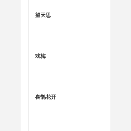
望天思
戏梅
喜鹊花开