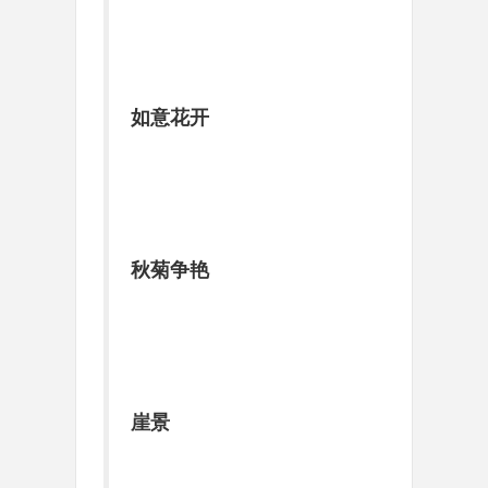
如意花开
秋菊争艳
崖景