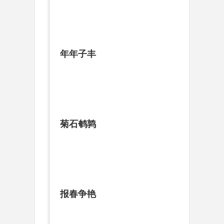
年年子丰
菊石鹌鹑
报春争艳