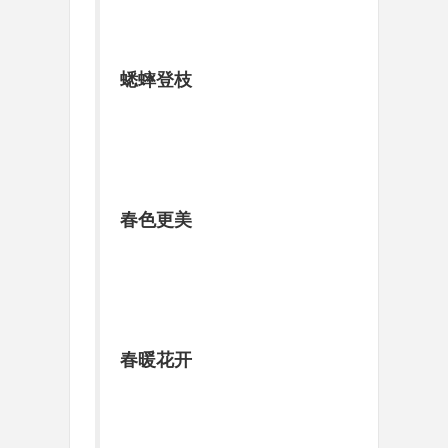
蟋蟀登枝
春色更美
春暖花开