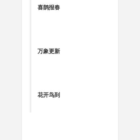
喜鹊报春
万象更新
花开鸟到