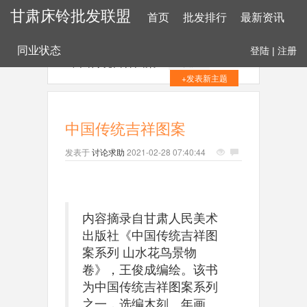
甘肃床铃批发联盟
首页
批发排行
最新资讯
同业状态
登陆
|
注册
中国传统吉祥图案
+关注
+发表新主题
中国传统吉祥图案
发表于
讨论求助
2021-02-28 07:40:44
内容摘录自甘肃人民美术
出版社《中国传统吉祥图
案系列 山水花鸟景物
卷》，王俊成编绘。该书
为中国传统吉祥图案系列
之一，选编木刻、年画、