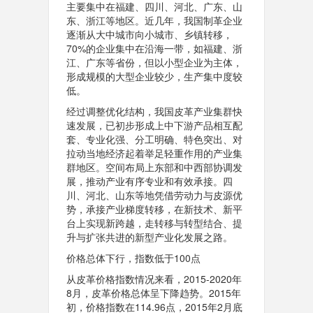
主要集中在福建、四川、河北、广东、山
东、浙江等地区。近几年，我国制革企业
逐渐从大中城市向小城市、乡镇转移，
70%的企业集中在沿海一带，如福建、浙
江、广东等省份，但以小型企业为主体，
形成规模的大型企业较少，生产集中度较
低。
经过调整优化结构，我国皮革产业集群快
速发展，已初步形成上中下游产品相互配
套、专业化强、分工明确、特色突出、对
拉动当地经济起着举足轻重作用的产业集
群地区。空间布局上东部和中西部协调发
展，推动产业有序专业和有效承接。四
川、河北、山东等地凭借劳动力与皮源优
势，承接产业梯度转移，在新技术、新平
台上实现新跨越，走转移与转型结合、提
升与扩张共进的新型产业化发展之路。
价格总体下行，指数低于100点
从皮革价格指数情况来看，2015-2020年
8月，皮革价格总体呈下降趋势。2015年
初，价格指数在114.96点，2015年2月底