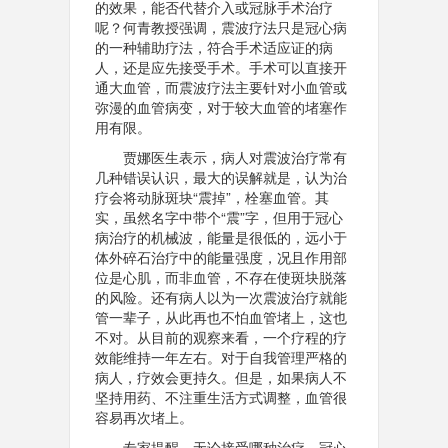
的效果，能否代替介入或冠脉手术治疗
呢？何青教授强调，震波疗法只是冠心病
的一种辅助疗法，符合手术适应证的病
人，还是应先接受手术。手术可以直接开
通大血管，而震波疗法主要针对小血管或
弥漫的血管病变，对于较大血管的堵塞作
用有限。
贾娜医生表示，病人对震波治疗常有
几种错误认识，最大的误解就是，认为治
疗会将动脉斑块“震掉”，栓塞血管。其
实，虽然名字中带个“震”字，但用于冠心
病治疗的机械波，能量是很低的，远小于
体外碎石治疗中的能量强度，况且作用部
位是心肌，而非血管，不存在使斑块脱落
的风险。还有病人以为一次震波治疗就能
管一辈子，从此再也不怕血管堵上，这也
不对。从目前的观察来看，一个疗程的疗
效能维持一年左右。对于自我管理严格的
病人，疗效会更持久。但是，如果病人不
坚持用药、不注重生活方式调整，血管很
容易再次堵上。
专家提醒，无论接受哪种治疗，冠心