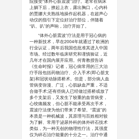
院接受“体外心脏震波”治疗。老常在病床
上躺下后，撩起上衣，露出胸口，心内科
的贾娜大夫熟练地操作起机器，在超声心
动仪的指引下定位好治疗部位，伴随着
“叭、叭”的声响，治疗开始了。
“体外心脏震波”疗法是用于冠心病的
一种新技术，早在2004年就通过了欧洲的
行业认证，两年后我国也批准其进入中国
市场。经过数年临床研究和谨慎验证，近
几年才在国内展开应用。何青教授告诉
《生命时报》记者，冠心病常用的三大治
疗手段包括药物治疗、介入手术(即心脏支
架)和冠状动脉搭桥术。但是，部分病人血
管病变弥漫、广泛，心肌缺血严重，不适
合做手术;还有些病人已经做过搭桥或放了
多个支架后，又发生了较重的血管病变，
心绞痛频发，但心脏不能承受再次手术，
震波疗法便为他们带来了希望。“震波”的
本质是一种机械波，其原理与百姓相对较
为了解、常用于泌尿外科的体外碎石技术
类似，为一种无创的物理性疗法，其强度
仅为碎石治疗能量的十分之一。治疗中通