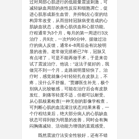
过对局部心肌进行的低能量震波刺激，可
减轻缺血局部的炎性反应和细胞凋亡，促
进心肌形成新生血管、并抑制左心室的结
构异常改变，从而扭转冠脉病变造成的心
肌缺血状态，改善心肌供血和心脏功能。
疗程通常为3个月，每月的第一周进行3次
治疗，共9次，一次约90分钟。据做过治
疗的病人反馈，通常4~8周后会有比较明
显的改善。老常做完搭桥已7年，冠脉又
有点堵了，可是不能再做手术，于是来尝
试了震波治疗。他说：“这法子挺好的，我
做完不到一个月，走路就明显轻快了。治
疗时，感觉就像小针轻轻扎在皮肤上，不
疼，没什么不舒服。”贾娜医生补充，极个
别病人比较敏感，可能在治疗后会有皮肤
发红、刺痛等轻度不适，但都可以耐受。
从心肌核素检查(一种无创的影像学检查，
可判断心肌的血流灌注状态)结果来看，一
个疗程结束后，绝大部分病人的心肌缺血
状态可得到较为明显的改善，同时会有胸
闷胸痛减轻、活动能力增强的直观感受。
既然震波疗法安全性较好，还有不错