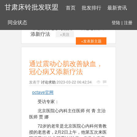
甘肃床铃批发联盟
首页
批发排行
最新资讯
同业状态
登陆
|
注册
通过震动心肌改善缺血，冠心病又
添新疗法
+关注
+发表新主题
通过震动心肌改善缺血，
冠心病又添新疗法
发表于
讨论求助
2023-03-22 06:42:34
octave官网
受访专家：
北京医院心内科主任医师 何 青 主治
医师 贾 娜
72岁的老常是北京医院心内科何青教
授的老患者，2月2日上午，他第五次来医