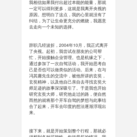
我相信如果我付出超过本能的能量，那就
一定可以得到更多，这就是我离开央视的
原因。想明白了这点，我的心里就没有了
纠结，为了让生命更充分的燃烧，我愿意
去走向一个未知的选择。
辞职几经波折，2004年10月，我正式离开
了央视。起初，我尝试在朋友的公司帮
忙，开始接触企业管理。也是机缘之下，
通过参加了一次自驾活动，我开始思考自
己是否也可以做类似的活动。后来，在与
冯其庸先生的交流中，被他所讲的玄奘，
玄奘精神，以及他自己亲自去寻找玄奘大
师足迹的故事深深吸引了。于是我也开始
研究玄奘大师，研究他走过的路，便自然
而然的就将那个开车自驾的梦想与此事结
合了起来，开车去印度的想法逐渐浮现出
来。
接下来，就是开始策划整个行程，那就必
须想到各种可能性，包括最坏的情况。我