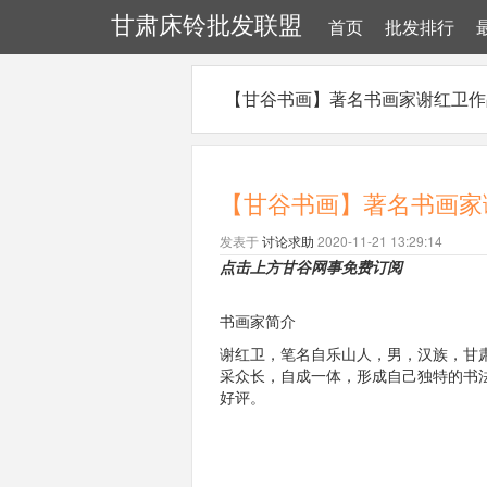
甘肃床铃批发联盟
首页
批发排行
【甘谷书画】著名书画家谢红卫作
【甘谷书画】著名书画家
发表于
讨论求助
2020-11-21 13:29:14
点击上方
甘谷网事
免费
订阅
书画家简介
谢红卫，笔名自乐山人，男，汉族，甘
采众长，自成一体，形成自己独特的书
好评。