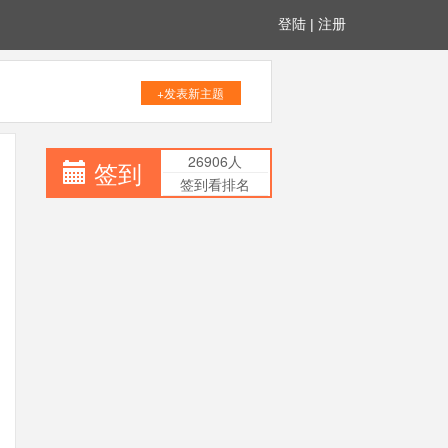
登陆
|
注册
+发表新主题
26906人
签到
签到看排名