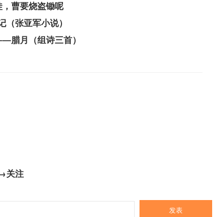
娃，曹要烧盗锄呢
记（张亚军小说）
——腊月（组诗三首）
→关注
发表