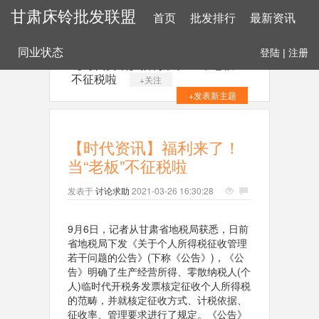
甘肃床铃批发联盟
首页
批发排行
最新资讯
同业状态
登陆
|
注册
【时代资讯】福利来了！当“老板”
不征税啦
+关注
+发表新主题
【时代资讯】福利来了！
当“老板”不征税啦
发表于
讨论求助
2021-03-26 16:30:28
9月6日，记者从甘肃省地税局获悉，日前
省地税局下发《关于个人所得税征收管理
若干问题的公告》(下称《公告》)，《公
告》明确了生产经营所得、零散纳税人(个
人)临时代开税务发票核定征收个人所得税
的范畴，并就核定征收方式、计税依据、
征收率、管理要求进行了规定。《公告》