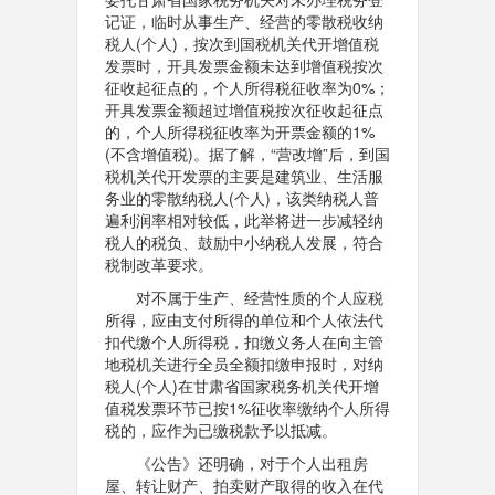
记证，临时从事生产、经营的零散税收纳
税人(个人)，按次到国税机关代开增值税
发票时，开具发票金额未达到增值税按次
征收起征点的，个人所得税征收率为0%；
开具发票金额超过增值税按次征收起征点
的，个人所得税征收率为开票金额的1%
(不含增值税)。据了解，“营改增”后，到国
税机关代开发票的主要是建筑业、生活服
务业的零散纳税人(个人)，该类纳税人普
遍利润率相对较低，此举将进一步减轻纳
税人的税负、鼓励中小纳税人发展，符合
税制改革要求。
对不属于生产、经营性质的个人应税
所得，应由支付所得的单位和个人依法代
扣代缴个人所得税，扣缴义务人在向主管
地税机关进行全员全额扣缴申报时，对纳
税人(个人)在甘肃省国家税务机关代开增
值税发票环节已按1%征收率缴纳个人所得
税的，应作为已缴税款予以抵减。
《公告》还明确，对于个人出租房
屋、转让财产、拍卖财产取得的收入在代