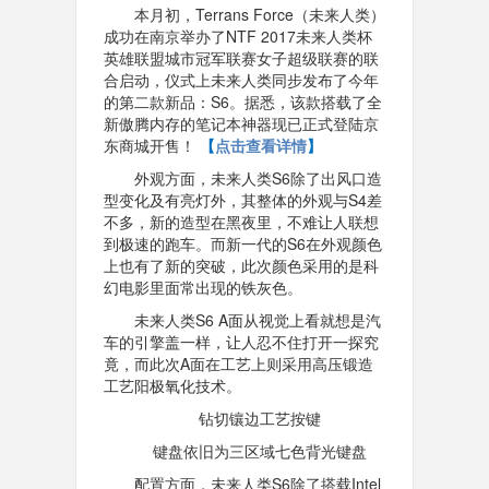
本月初，Terrans Force（未来人类）
成功在南京举办了NTF 2017未来人类杯
英雄联盟城市冠军联赛女子超级联赛的联
合启动，仪式上未来人类同步发布了今年
的第二款新品：S6。据悉，该款搭载了全
新傲腾内存的笔记本神器现已正式登陆京
东商城开售！
【
点击查看详情
】
外观方面，未来人类S6除了出风口造
型变化及有亮灯外，其整体的外观与S4差
不多，新的造型在黑夜里，不难让人联想
到极速的跑车。而新一代的S6在外观颜色
上也有了新的突破，此次颜色采用的是科
幻电影里面常出现的铁灰色。
未来人类S6 A面从视觉上看就想是汽
车的引擎盖一样，让人忍不住打开一探究
竟，而此次A面在工艺上则采用高压锻造
工艺阳极氧化技术。
钻切镶边工艺按键
键盘依旧为三区域七色背光键盘
配置方面，未来人类S6除了搭载Intel