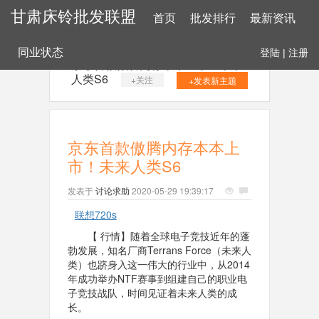
甘肃床铃批发联盟
首页
批发排行
最新资讯
同业状态
登陆
|
注册
京东首款傲腾内存本本上市！未来
人类S6
+关注
+发表新主题
京东首款傲腾内存本本上
市！未来人类S6
发表于
讨论求助
2020-05-29 19:39:17
联想720s
【 行情】随着全球电子竞技近年的蓬
勃发展，知名厂商Terrans Force（未来人
类）也跻身入这一伟大的行业中，从2014
年成功举办NTF赛事到组建自己的职业电
子竞技战队，时间见证着未来人类的成
长。