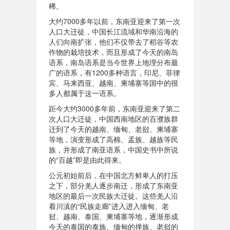
稀。
大约7000多年以前，东南亚迎来了第一次
人口大迁徒，中国长江流域和华南沿海的
人们向南扩张，他们不仅带去了稻谷等农
作物的栽培技术，而且形成了今天的南岛
语系，南岛语系是当今世界上地理分布最
广的语系，有1200多种语言，印尼、菲律
宾、马来西亚、越南、柬埔寨等国中的很
多人都属于这一语系。
距今大约3000多年前，东南亚迎来了第二
次人口大迁徒，中国西南地区的百濮族群
迁到了今天的越南、缅甸、老挝、柬埔寨
等地，演变形成了高棉、孟族、越族等民
族，并形成了南亚语系，中国史书中所说
的“百越”即是由此得来。
公元初始前后，在中国北方鲜卑人的打压
之下，部分羌人逐步南迁，形成了东南亚
地区的最后一次民族大迁徒。这些羌人沿
着川滇的“民族走廊”进入进入缅甸、老
挝、越南、泰国、柬埔寨等地，逐渐形成
今天的泰国的泰族、缅甸的掸族、老挝的