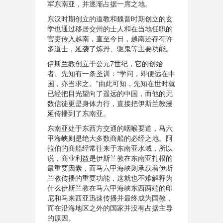
军东南亚，并逐渐占据一席之地。
东汉时期创立的道教和魏晋时期创立的玄
学也通过移居交州的士人和在当地任职的
官吏传入越南，直至今日，越南还存有许
多道士，延袭了炼丹、驱鬼等主要功能。
伊斯兰教创立于公元7世纪，它的创始
者、先知有一条圣训：“学问，即便远在中
国，亦当求之。”由此可知，先知在世时就
已经把目光望向了遥远的中国，而他的无
数信徒更是身体力行，直接把伊斯兰教漫
延传播到了东南亚。
东南亚处于东西方交通的咽喉要道，马六
甲海峡则是绝大多数商船的必经之地。阿
拉伯的商船经常往来于东南亚水域，所以
说，商业利益是伊斯兰教在东南亚扎根的
最重要因素，而马六甲海峡则承载着伊斯
兰教传播的重要功能，这就也不难解释为
什么伊斯兰教在马六甲海峡东西两端的印
尼和马来西亚迅速传播并最终成为国教，
而在沿海地区之外的国家并没有占据主导
的原因。