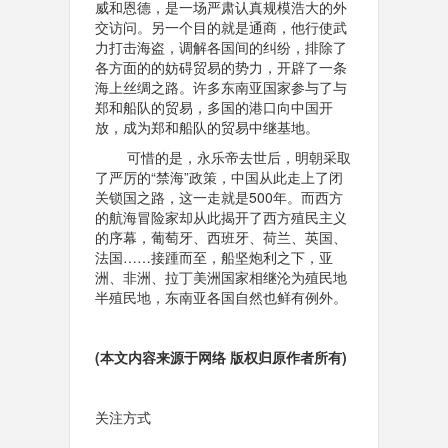
威和恩德，是一场严肃认真规模浩大的外
交访问。另一个目的就是通商，他行使武
力打击海盗，调解各国间的纠纷，排除了
各方面的的妨碍贸易的势力，开辟了一条
海上丝绸之路。许多东南亚国家参与了与
郑和船队的贸易，多国的港口向中国开
放，成为郑和船队的贸易中继基地。
可惜的是，永乐帝去世后，明朝采取
了严厉的“禁海”政策，中国从此走上了闭
关锁国之路，这一走就是500年。而西方
的航海冒险家却从此揭开了西方殖民主义
的序幕，葡萄牙、西班牙、荷兰、英国、
法国……接踵而至，船坚炮利之下，亚
洲、非洲、拉丁美洲国家相继沦为殖民地
半殖民地，东南亚各国自然也鲜有例外。
(本文内容来源于网络 版权归原
作者所有)
关注方式