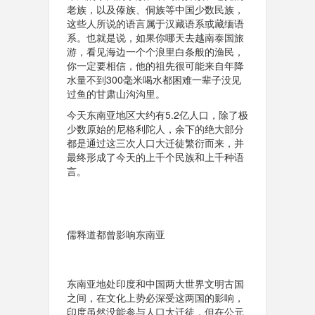
老族，以及傣族、侗族等中国少数民族，
这些人所说的语言属于汉藏语系或藏缅语
系。也就是说，如果你哪天去越南泰国旅
游，看见海边一个个浪里白条般的渔民，
你一定要相信，他的祖先很可能来自年降
水量不到300毫米喝水都困难一辈子没见
过鱼的甘肃山沟沟里。
今天东南亚地区大约有5.2亿人口，除了极
少数原始的尼格利陀人，余下的绝大部分
都是通过这三次人口大迁徒繁衍而来，并
最终形成了今天的上千个民族和上千种语
言。
儒释道都曾影响东南亚
东南亚地处印度和中国两大世界文明古国
之间，在文化上势必深受这两国的影响，
印度虽然没能参与人口大迁徒，但在公元