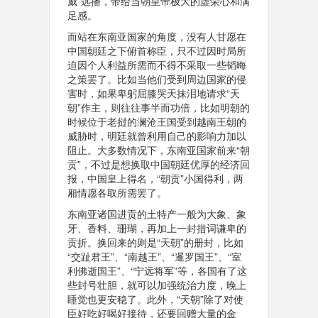
威”远播，带给当朝皇帝极大的虚荣心和满
足感。
而站在东南亚国家的角度，没有人甘愿在
中国朝廷之下俯首称臣，只不过因时局所
迫因个人利益所需而不得不采取一些韬晦
之策罢了。比如当他们受到周边国家的侵
害时，如果卑躬屈膝哭天抹泪地请求“天
朝”作主，则往往事半而功倍，比如明朝的
时候位于老挝的澜沧王国受到越南王朝的
威胁时，明廷就曾利用自己的影响力加以
阻止。大多数情况下，东南亚国家前来“朝
贡”，不过是想换取中国朝廷优厚的经济回
报，中国皇上得名，“朝贡”小国得利，两
厢情愿各取所需罢了。
东南亚诸国进贡的土特产一般为大象、象
牙、香料、珊瑚，再加上一封措词谦卑的
贡折。换回来的则是“天朝”的册封，比如
“交趾君王”、“南越王”、“暹罗国王”、“室
利佛逝国王”、“宁远将军”等，各国有了这
些封号壮胆，就可以加强统治力度，晚上
睡觉也更安稳了。此外，“天朝”除了对使
臣好吃好喝好接待，还要回赠大量的金