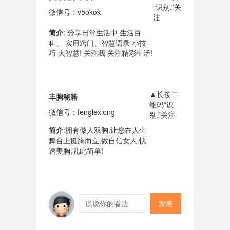
“识别.”关
微信号：v5okok
注
简介
:
分享日常生活中 生活百
科、 实用窍门、智慧语录 小技
巧 大智慧! 关注我 关注精彩生活!
▲长按二
丰胸秘籍
维码“识
微信号：
fenglexiong
别.”关注
简介
:
拥有傲人双胸,让您在人生
舞台上挺胸
而立,做自信女人.快
速美胸,乳此
简单!
发表