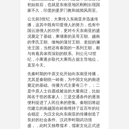
初始前后，也就是东南亚地区刚刚出现国
家不久，印度的婆罗门教和就闻风而至。
公元前3世纪，大乘传入东南亚并迅速传
播，这其中既有印度僧人的努力，也有中
国云游僧人的功劳，更对今天东南亚的盛
况奠定了基础，柬埔寨的吴哥王朝、越南
的李氏王朝、缅甸的蒲甘王朝、老挝的澜
沧王国，当然还有泰国的一系列王朝，都
与有着具体而深刻的联系。到公元12世
纪，小乘逐步取代大乘而占据主导地位，
直至今天。
先秦时期的中原文化开始向东南亚传播，
尤其是秦朝统一岭南，为中国文化的南进
奠定的基础。传播方式主要有三个，；二
是中原人士自愿或被迫的大量南迁，比如
闻名于世的客家人；三是交通条件的逐渐
便利促进了人民往来的密集。秦朝旧将赵
佗建立的南越国在岭南维持了近百年的社
会稳定，为汉文化向东南亚的传播创造了
良好的社会条件。汉武帝时期武功强
盛，，此时又独尊儒术，儒家文化正式进