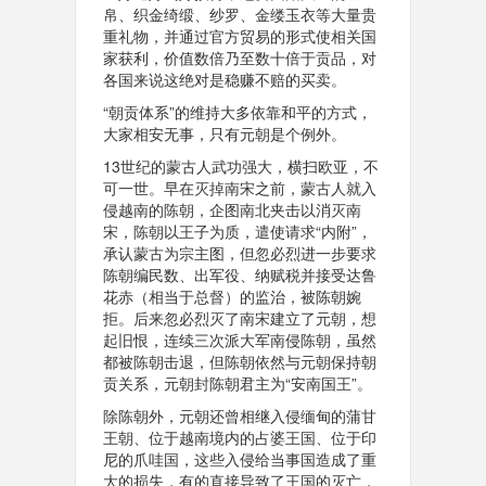
帛、织金绮缎、纱罗、金缕玉衣等大量贵
重礼物，并通过官方贸易的形式使相关国
家获利，价值数倍乃至数十倍于贡品，对
各国来说这绝对是稳赚不赔的买卖。
“朝贡体系”的维持大多依靠和平的方式，
大家相安无事，只有元朝是个例外。
13世纪的蒙古人武功强大，横扫欧亚，不
可一世。早在灭掉南宋之前，蒙古人就入
侵越南的陈朝，企图南北夹击以消灭南
宋，陈朝以王子为质，遣使请求“内附”，
承认蒙古为宗主图，但忽必烈进一步要求
陈朝编民数、出军役、纳赋税并接受达鲁
花赤（相当于总督）的监治，被陈朝婉
拒。后来忽必烈灭了南宋建立了元朝，想
起旧恨，连续三次派大军南侵陈朝，虽然
都被陈朝击退，但陈朝依然与元朝保持朝
贡关系，元朝封陈朝君主为“安南国王”。
除陈朝外，元朝还曾相继入侵缅甸的蒲甘
王朝、位于越南境内的占婆王国、位于印
尼的爪哇国，这些入侵给当事国造成了重
大的损失，有的直接导致了王国的灭亡，