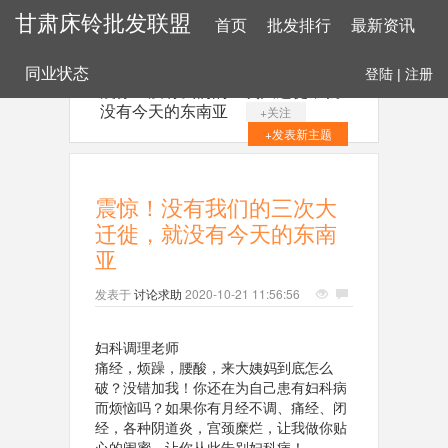
甘肃床铃批发联盟
首页
批发排行
最新资讯
同业状态
登陆
|
注册
震惊！没有我们的三次大迁徙，就
没有今天的东南亚
+关注
+发表新主题
震惊！没有我们的三次大
迁徙，就没有今天的东南
亚
发表于
讨论求助
2020-10-21 11:56:56
妇科调理老师
痛经，烦躁，腰酸，来大姨妈到底怎么
破？没错加我！你还在为自己患有妇科病
而烦恼吗？如果你有月经不调、痛经、闭
经，各种阴道炎，宫颈糜烂，让我做你贴
心的闺蜜，让你从此告别妇科病！