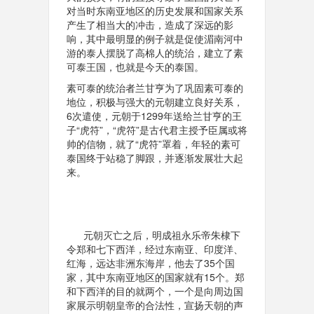
对当时东南亚地区的历史发展和国家关系
产生了相当大的冲击，造成了深远的影
响，其中最明显的例子就是促使湄南河中
游的泰人摆脱了高棉人的统治，建立了素
可泰王国，也就是今天的泰国。
素可泰的统治者兰甘亨为了巩固素可泰的
地位，积极与强大的元朝建立良好关系，
6次遣使，元朝于1299年送给兰甘亨的王
子“虎符”，“虎符”是古代君主授予臣属或将
帅的信物，就了“虎符”罩着，年轻的素可
泰国终于站稳了脚跟，并逐渐发展壮大起
来。
元朝灭亡之后，明成祖永乐帝朱棣下
令郑和七下西洋，经过东南亚、印度洋、
红海，远达非洲东海岸，他去了35个国
家，其中东南亚地区的国家就有15个。郑
和下西洋的目的就两个，一个是向周边国
家展示明朝皇帝的合法性，宣扬天朝的声