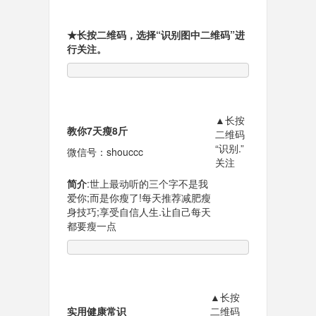
★长按二维码，选择“
识别图中二维码
”进
行关注。
▲长按
教你7天瘦8斤
二维码
“识别.”
微信号：shouccc
关注
简介
:
世上最动听的三个字不是我
爱你;而是你瘦了!每天推荐减肥瘦
身技巧;享受自信人生.让自己每天
都要瘦一点
▲长按
实用健康常识
二维码