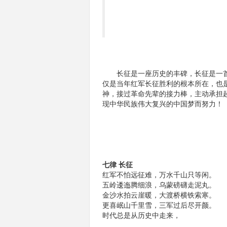
长征是一座历史的丰碑，长征是一首
仅是当年红军长征胜利的根本所在，也
神，接过革命先辈的接力棒，主动承担
现中华民族伟大复兴的中国梦而努力！
七律 长征
红军不怕远征难，万水千山只等闲。
五岭逶迤腾细浪，乌蒙磅礴走泥丸。
金沙水拍云崖暖，大渡桥横铁索寒。
更喜岷山千里雪，三军过后尽开颜。
时代总是从历史中走来，