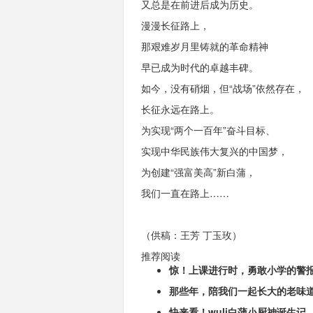
又总是在前进后成为历史。
漫漫长征路上，
那艰难岁月里铸就的革命精神
早已成为时代的卓越丰碑。
如今，没有硝烟，但“战场”依然存在，
长征永远在路上。
为实现“两个一百年”奋斗目标、
实现中华民族伟大复兴的中国梦，
为创建“强富美高”新白蒲，
我们一直在路上……
（供稿：王芳 丁玉玫）
推荐阅读
惊！上课进行时，勇敢小学的警
那些年，陪我们一起长大的老味
快来看！wuli白蒲小厨神诞生记