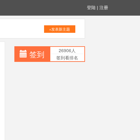
登陆
|
注册
+发表新主题
26906人
签到
签到看排名