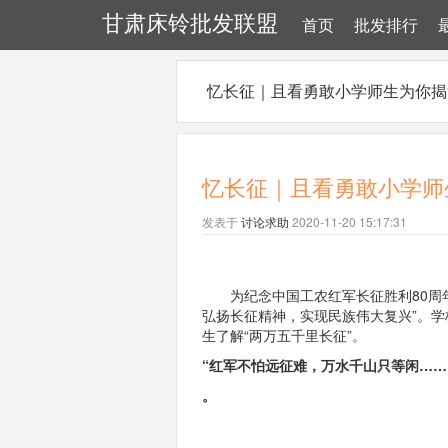
甘肃床铃批发联盟
首页
批发排行
忆长征｜且看勇敢小学师生为你揭“
忆长征｜且看勇敢小学师生
发表于
讨论求助
2020-11-20 15:17:31
为纪念中国工农红军长征胜利80周年
弘扬长征精神，实现民族伟大复兴”。
学
生了解“两万五千里长征”。
“红军不怕远征难，万水千山只等闲……
。