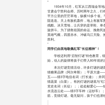
“
1934年10月，红军从江西瑞金等地
甘肃会宁胜利会师。历时两年之久，行
平方公里的茫茫草地，纵横10多个省。
阻迭迭。天上有敌机轰炸，地上有敌军
残酷。冰天雪地，士兵穿的是草鞋、单
旋拼斗。为了拯救祖国的命运、挽救民
英雄气概，四渡赤水、冲破乌江天险、
胜利。
”
同学们由衷地敬佩红军“长征精神”！
学校还利用“启智灯谜”特色教育，组织
始，动人的旋律将孩子们带入80年前的
本次灯谜竞猜活动，许多灯谜的谜面与
猜糖果品牌（阿尔卑斯）；平原大捷—
五——猜3字电信名词（打长途）；井
猜蔬菜（白菜）。有的灯谜的谜底与“红
党史名词（长征）；；处处献爱心——
水流连云处——猜3字车种（运钞车）
筋，竞猜灯谜。毫无疑问，孩子们也潜移