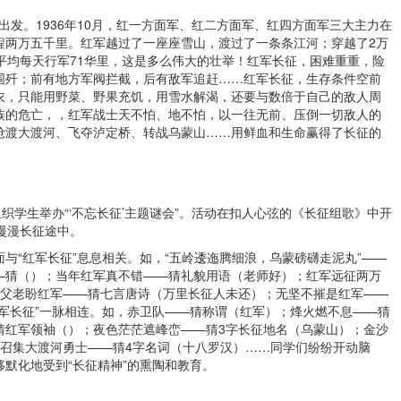
出发。1936年10月，红一方面军、红二方面军、红四方面军三大主力在
程两万五千里。红军越过了一座座雪山，渡过了一条条江河；穿越了2万
平均每天行军71华里，这是多么伟大的壮举！红军长征，困难重重，险
围歼；前有地方军阀拦截，后有敌军追赶……红军长征，生存条件空前
衣，只能用野菜、野果充饥，用雪水解渴，还要与数倍于自己的敌人周
族的危亡，，红军战士天不怕、地不怕，以一往无前、压倒一切敌人的
抢渡大渡河、飞夺泸定桥、转战乌蒙山……用鲜血和生命赢得了长征的
学生举办“‘不忘长征’主题谜会”。活动在扣人心弦的《长征组歌》中开
漫漫长征途中。
“红军长征”息息相关。如，“五岭逶迤腾细浪，乌蒙磅礴走泥丸”——
—猜（）；当年红军真不错——猜礼貌用语（老师好）；红军远征两万
冈父老盼红军——猜七言唐诗（万里长征人未还）；无坚不摧是红军——
军长征”一脉相连。如，赤卫队——猜称谓（红军）；烽火燃不息——猜
猜红军领袖（）；夜色茫茫遮峰峦——猜3字长征地名（乌蒙山）；金沙
；召集大渡河勇士——猜4字名词（十八罗汉）……同学们纷纷开动脑
默化地受到“长征精神”的熏陶和教育。