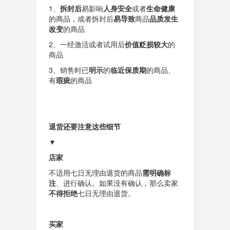
1、
拆封后
易影响
人身安全
或者
生命健康
的商品，或者拆封后
易导致
商品
品质发生
改变
的商品
2、一经激活或者试用后
价值贬损较大
的
商品
3、销售时已
明示
的
临近保质期
的商品、
有
瑕疵
的商品
退货还要注意这些细节
▼
店家
不适用七日无理由退货的商品
需明确标
注
、进行确认。如果没有确认，那么卖家
不得拒绝
七日无理由退货。
买家