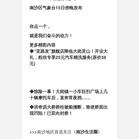
南沙区气象台15日傍晚发布
你点一个
，
就是我们奋斗的动力！
更多精彩内容
◆“亚路发”旗舰店降临大岗灵山！开业大
礼，粉丝专享25元汽车精洗服务(原价38
元)
◆惊险一幕！大岗镇一小车狂扫广场上几
十辆摩托车后，直奔宵夜档……
◆洪奇沥大桥桥柱被船撞断，致使桥面出
现凹陷！已双向封桥！
>>>
南沙地区首选关注
《
南沙生活圈
》