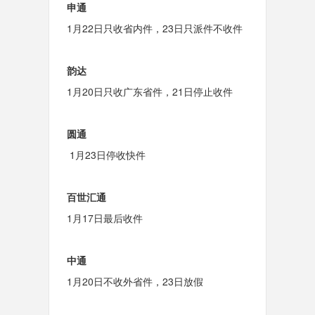
申通
1月
22日
只收
省内
件，
23日只派件
不收件
韵达
1月
20日
只收
广东省件
，
21日
停止收件
圆通
1月
23日
停收快件
百世汇通
1月
17日
最后收件
中通
1月
20日不收外省件
，23日放假