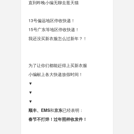
直到昨晚小编无聊去逛天猫
13号偏远地区停收快递！
15号广东等地区停收快递！
我还没买新衣服怎么过新年？！
为了让你们都能赶得上买新衣服
小编献上
各大快递放假时间！
▼
▼
▼
顺丰、EMS
和
京东
已经表明：
春节不打烊！过年照样收发件！