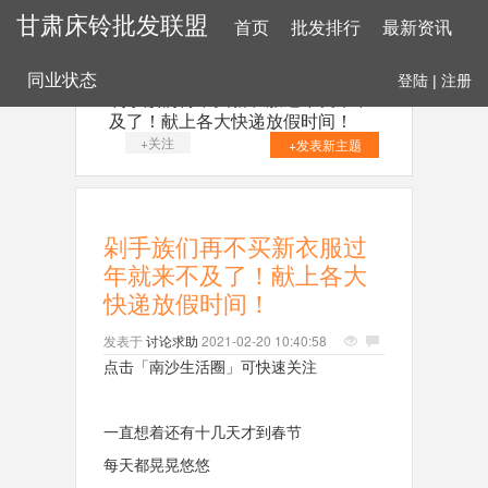
甘肃床铃批发联盟
首页
批发排行
最新资讯
同业状态
登陆
|
注册
剁手族们再不买新衣服过年就来不
及了！献上各大快递放假时间！
+关注
+发表新主题
剁手族们再不买新衣服过
年就来不及了！献上各大
快递放假时间！
发表于
讨论求助
2021-02-20 10:40:58
点击「南沙生活圈」可快速关注
一直想着还有十几天才到春节
每天都晃晃悠悠