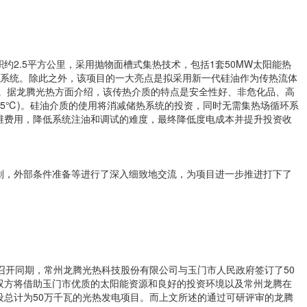
约2.5平方公里，采用抛物面槽式集热技术，包括1套50MW太阳能热
热系统。除此之外，该项目的一大亮点是拟采用新一代硅油作为传热流体
醚。据龙腾光热方面介绍，该传热介质的特点是安全性好、非危化品、高
425℃)。硅油介质的使用将消减储热系统的投资，同时无需集热场循环系
维费用，降低系统注油和调试的难度，最终降低度电成本并提升投资收
划，外部条件准备等进行了深入细致地交流，为项目进一步推进打下了
审会召开同期，常州龙腾光热科技股份有限公司与玉门市人民政府签订了50
双方将借助玉门市优质的太阳能资源和良好的投资环境以及常州龙腾在
设总计为50万千瓦的光热发电项目。而上文所述的通过可研评审的
龙腾