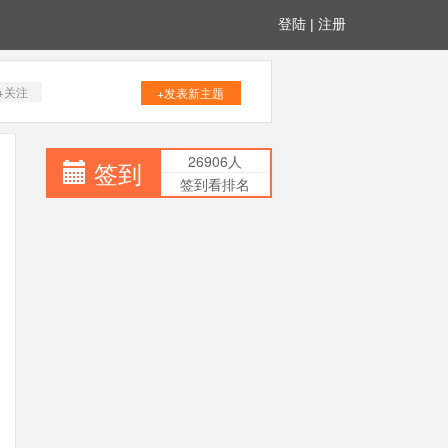
登陆
|
注册
+关注
+发表新主题
26906人
签到
签到看排名