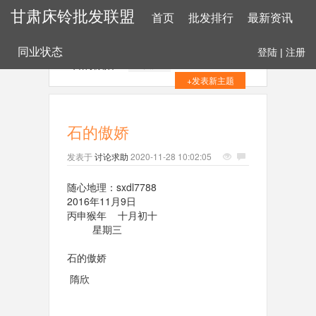
甘肃床铃批发联盟
首页
批发排行
最新资讯
同业状态
登陆
|
注册
石的傲娇
+关注
+发表新主题
石的傲娇
发表于
讨论求助
2020-11-28 10:02:05
随心地理：sxdl7788
2016年11月9日
丙申猴年 十月初十
星期三
石的傲娇
隋欣