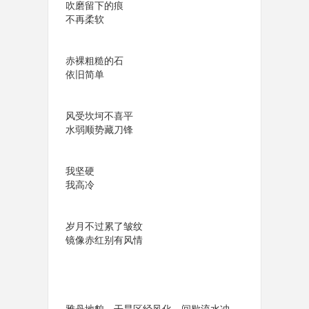
吹磨留下的痕
不再柔软
赤裸粗糙的石
依旧简单
风受坎坷不喜平
水弱顺势藏刀锋
我坚硬
我高冷
岁月不过累了皱纹
镜像赤红别有风情
雅丹地貌，干旱区经风化、间歇流水冲