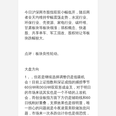
今日沪深两市股指双双小幅低开，随后两
者全天均维持窄幅震荡走势，水泥行业、
环保行业、壳资源、家电行业、碳纤维、
甘肃板块等板块领涨；填权概念、快递
股、共享单车、军工混改、股权转让等板
块跌幅较大。
点评：板块良性轮动。
大盘方向
1，，但若是继续选择调整仍是低吸机
会！目前上证指数和深证成指的捕捞季节
60分钟和30分钟双双形成金叉，对于明日
的市场来说其实也是一个不错的上攻机
会，而创业板指方面下方仍是辅助线和60
日线刚好重叠，支撑效果也是很明显，唯
一担心的问题就是今夜凌晨美联储加息问
题，市场来一次杀跌估计你也是很恐慌，