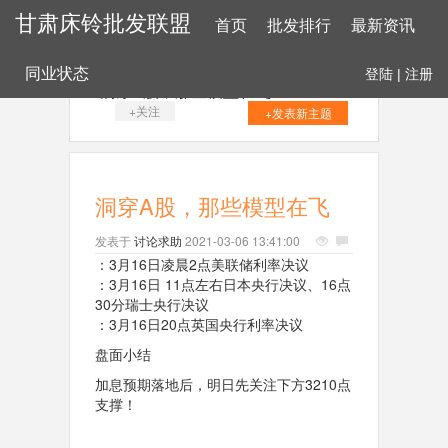
甘肃床铃批发联盟
首页
批发排行
最新资讯
同业状态
登陆
|
注册
洞穿A股，那些模型在飞
+关注
+发表新主题
洞穿A股，那些模型在飞
发表于
讨论求助
2021-03-06 13:41:00
：3月16日凌晨2点美联储利率决议
：3月16日 11点左右日本央行决议、16点
30分瑞士央行决议
：3月16日20点英国央行利率决议
盘面小结
加息预期落地后，明日先关注下方3210点
支撑！