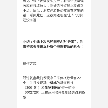
可见中线上攻爆发式拉升，补涨个股赚钱
效应在持续放大，刚好弥补短线上攻低迷
不足。所以，朋友你若是仍被蒙在雾里的
话，看到此处，应该知道现在“上车”其实
还没有迟！
小结：
中线上攻已经洞穿A股“云雾”
，后
市持续关注最近补涨个股调整后的机会！
操作方式
通过复盘我们发现今日涨停板数量有22
个，并且发现其中
机械
的昌红科技
（300151）和
生物制药
的特一药业
（002728）正在运用涨停复制经典盈利模
型，