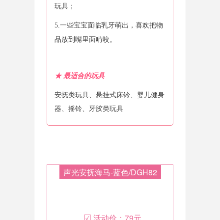
玩具；
5.一些宝宝面临乳牙萌出，喜欢把物
品放到嘴里面啃咬。
★
最适合的玩具
安抚类玩具、悬挂式床铃、婴儿健身
器、摇铃、牙胶类玩具
声光安抚海马-蓝色/DGH82
☑
活动价：
79元