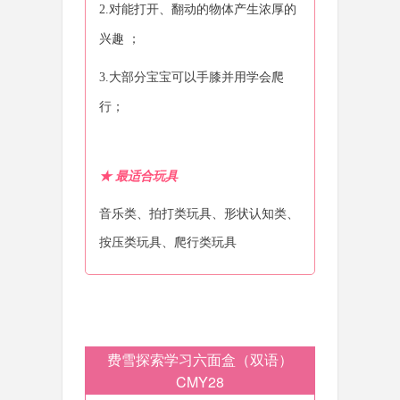
2.对能打开、翻动的物体产生浓厚的
兴趣 ；
3.大部分宝宝可以手膝并用学会爬
行；
★
最适合玩具
音乐类、拍打类玩具、形状认知类、
按压类玩具、爬行类玩具
费雪探索学习六面盒（双语）
CMY28