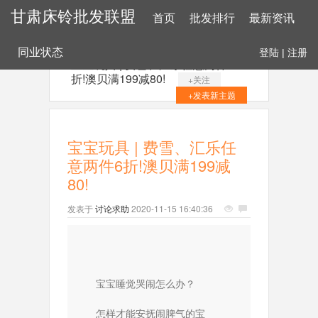
甘肃床铃批发联盟
首页
批发排行
最新资讯
同业状态
登陆
|
注册
宝宝玩具 | 费雪、汇乐任意两件6
折!澳贝满199减80!
+关注
+发表新主题
宝宝玩具 | 费雪、汇乐任
意两件6折!澳贝满199减
80!
发表于
讨论求助
2020-11-15 16:40:36
宝宝睡觉哭闹怎么办？
怎样才能安抚闹脾气的宝