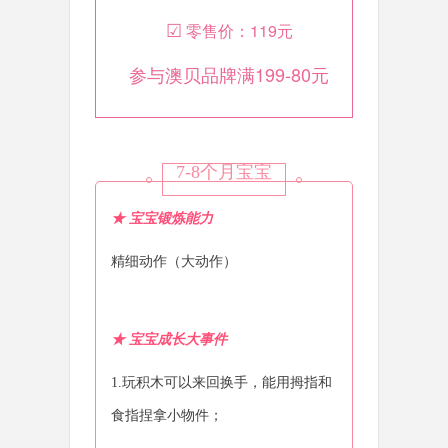
☑
零售价：119元
参与
澳贝品牌满199-80元
7-8个月宝宝
★ 宝宝锻炼能力
精细动作（大动作）
★
宝宝成长大事件
1.玩积木可以来回换手，能用拇指和
食指捏拿小物件；