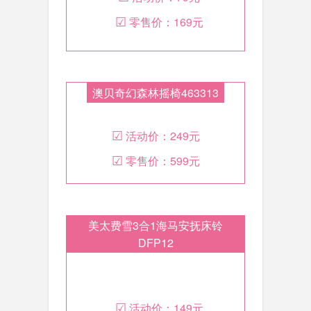
☑
零售价：
169元
澳贝奇幻森林摇椅463313
☑
活动价：
249元
☑
零售价：
599元
美太费雪3合1海马安抚床铃
DFP12
☑
活动价：
149元