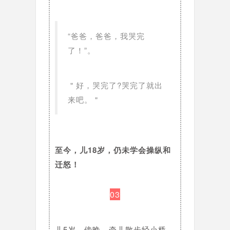
“爸爸，爸爸，我哭完
了！”。
＂好，哭完了?哭完了就出
来吧。＂
至今，儿18岁，仍未学会操纵和
迁怒！
03
儿5岁。傍晚，牵儿散步经小桥，