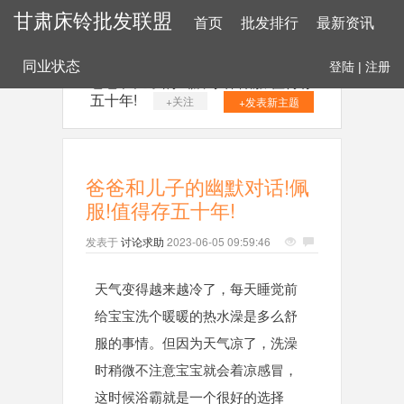
甘肃床铃批发联盟
首页
批发排行
最新资讯
同业状态
登陆
|
注册
爸爸和儿子的幽默对话!佩服!值得存
五十年!
+关注
+发表新主题
爸爸和儿子的幽默对话!佩
服!值得存五十年!
发表于
讨论求助
2023-06-05 09:59:46
天气变得越来越冷了，每天睡觉前
给宝宝洗个暖暖的热水澡是多么舒
服的事情。
但因为天气凉了，洗澡
时稍微不注意宝宝就会着凉感冒，
这时候浴霸就是一个很好的选择