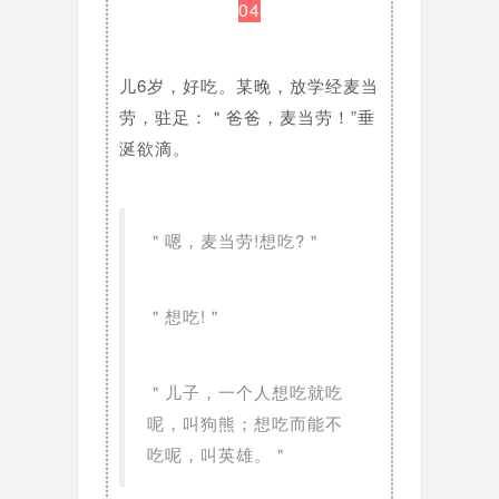
04
儿6岁，好吃。某晚，放学经麦当
劳，驻足：＂爸爸，麦当劳！”垂
涎欲滴。
＂嗯，麦当劳!想吃?＂
＂想吃!＂
＂儿子，一个人想吃就吃
呢，叫狗熊；想吃而能不
吃呢，叫英雄。＂