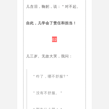
儿含泪，鞠躬，说：＂对不起。
自此，儿学会了责任和担当！
02
儿三岁。无故大哭，我问：
＂咋了，哪不舒服?＂
＂没有不舒服。＂