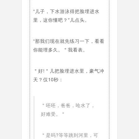
“儿子，下水游泳得把脸埋进水
里，这你懂吧？”儿点头。
“那我们现在就先练习一下，看看
你能埋多久。＂我看表。
＂好!＂儿把脸埋进水里，豪气冲
天？仅10秒：
＂呸呸，爸爸，呛水了，
好难受。＂
＂是吗?等等跳到河里，可