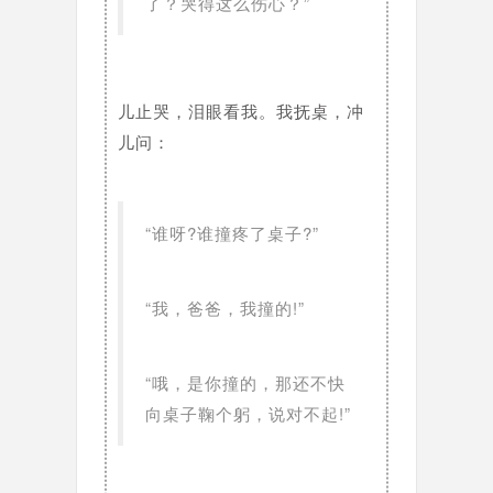
了？哭得这么伤心？”
儿止哭，泪眼看我。我抚桌，冲
儿问：
“谁呀?谁撞疼了桌子?”
“我，爸爸，我撞的!”
“哦，是你撞的，那还不快
向桌子鞠个躬，说对不起!”