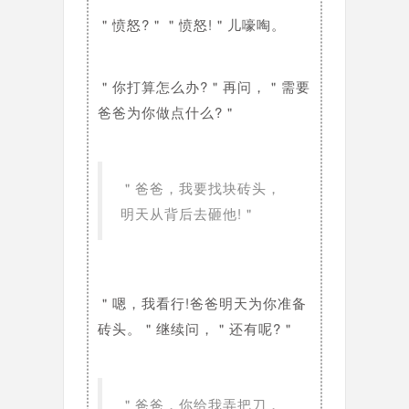
＂愤怒?＂＂愤怒!＂儿嚎啕。
＂你打算怎么办?＂再问，＂需要
爸爸为你做点什么?＂
＂爸爸，我要找块砖头，
明天从背后去砸他!＂
＂嗯，我看行!爸爸明天为你准备
砖头。＂继续问，＂还有呢?＂
＂爸爸，你给我弄把刀，