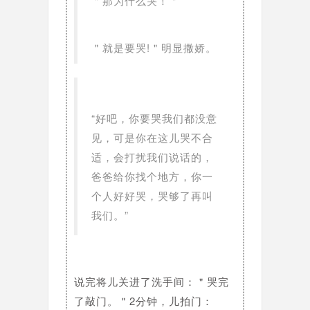
＂那为什么哭！＂
＂就是要哭!＂明显撒娇。
“好吧，你要哭我们都没意
见，可是你在这儿哭不合
适，会打扰我们说话的，
爸爸给你找个地方，你一
个人好好哭，哭够了再叫
我们。”
说完将儿关进了洗手间：＂哭完
了敲门。＂2分钟，儿拍门：