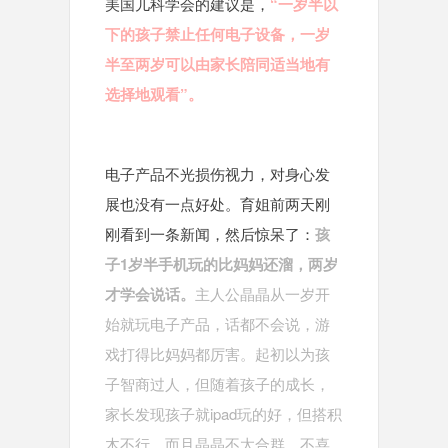
美国儿科学会的建议是，
“一岁半以
下的孩子禁止任何电子设备，一岁
半至两岁可以由家长陪同适当地有
选择地观看”。
电子产品不光损伤视力，对身心发
展也没有一点好处。育姐前两天刚
刚看到一条新闻，然后惊呆了：
孩
子1岁半手机玩的比妈妈还溜，两岁
才学会说话。
主人公晶晶从一岁开
始就玩电子产品，话都不会说，游
戏打得比妈妈都厉害。起初以为孩
子智商过人，但随着孩子的成长，
家长发现孩子就ipad玩的好，但搭积
木不行，而且晶晶不太合群，不喜